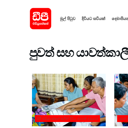
මුල් පිටුව​
දිවියට සවියක්
දෙමාපිය
පුවත් සහ යාවත්කා
ඩීපී එඩියුකේෂන් තුලින් දිවිය ජයගත් දරුවෝ
පුවත්