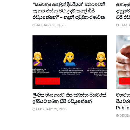
“සාමාන්‍ය පෙළින් දිවයිනේ හතරවෙනි
කොළඹ ජ
තැනට එන්න මට උදව් කලේ ඩීපී
දැනුම
එඩියුකේෂන්” – නඳුනි පමුදිතා රණවක
ඩීපී එ
JANUARY 21, 2025
JANUAR
දිවියට සවියක්
දිවිය
ලිංගික හිංසනයට තිත තබන්න පියවරක්
මහජන ස
ඉදිරියට තබන ඩීපී එඩියුකේෂන්
පියවරක
Public
FEBRUARY 21, 2025
DECEM