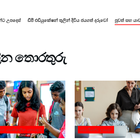
න්ට උපදෙස්
ඩීපී එඩියුකේෂන් තුලින් දිවිය ජයගත් දරුවෝ
පුවත් සහ යා
ලීන තොරතුරු
 සහ යාවත්කාලීන තොරතුරු
දෙමාපියන්ට උපදෙස්