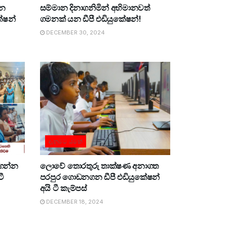
්න
සම්මාන දිනාගනිමින් අභිමානවත්
ේෂන්
ගමනක් යන ඩීපී එඩියුකේෂන්!
DECEMBER 30, 2024
දැනුමට යමක්
ගන්න
ලොවේ තොරතුරු තාක්ෂණ අනාගත
ටී
පරපුර ගොඩනගන ඩීපී එඩියුකේෂන්
අයි ටී කැම්පස්
DECEMBER 18, 2024