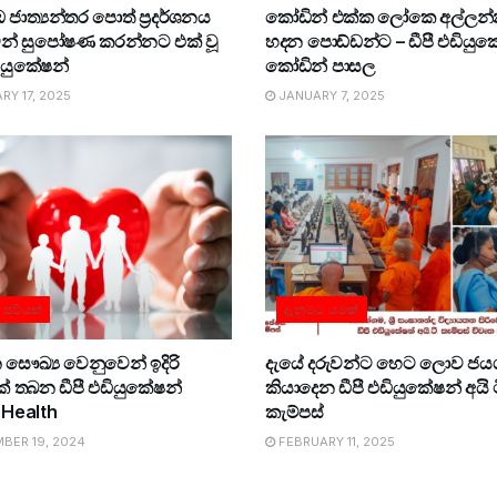
ාත්‍යන්තර පොත් ප්‍රදර්ශනය
කෝඩින් එක්ක ලෝකෙ අල්ලන
ෙන් සුපෝෂණ කරන්නට එක් වූ
හදන පොඩ්ඩන්ට – ඩීපී එඩියුක
ඩියුකේෂන්
කෝඩින් පාසල
Y 17, 2025
JANUARY 7, 2025
ට සවියක්
දැනුමට යමක්
ෞඛ්‍ය වෙනුවෙන් ඉදිරි
දැයේ දරුවන්ට හෙට ලොව ජය
් තබන ඩීපී එඩියුකේෂන්
කියාදෙන ඩීපී එඩියුකේෂන් අයි 
 Health
කැම්පස්
BER 19, 2024
FEBRUARY 11, 2025