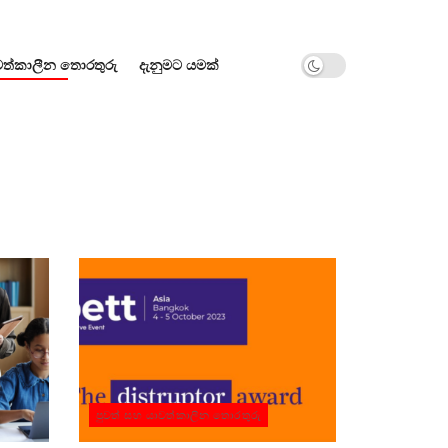
වත්කාලීන තොරතුරු
දැනුමට යමක්
පුවත් සහ යාවත්කාලීන තොරතුරු