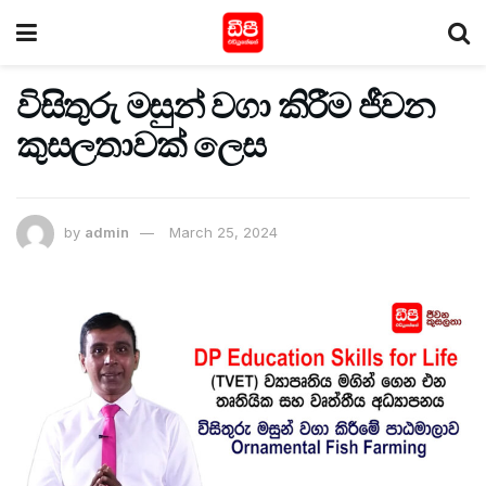
විසිතුරු මසුන් වගා කිරීම ජීවන
කුසලතාවක් ලෙස
by
admin
March 25, 2024