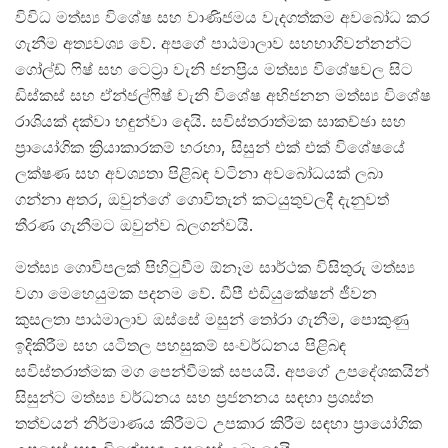
විවිධ මත්ස්‍ය විශේෂ සහ වාණිජමය වැදගත්කම අවබෝධ කර
ගැනීම අත්‍යවශ්‍ය වේ. අපගේ පාඨමාලාව සහභාගිවන්නන්ට
ගෝල්ඩ් ෆිෂ් සහ ටෙට්‍රා වැනි ජනප්‍රිය මත්ස්‍ය විශේෂවල සිට
ඩිස්කස් සහ ඒන්ජල්ෆිෂ් වැනි විශේෂ අභිජනන මත්ස්‍ය විශේෂ
රාශියක් දක්වා හඳුන්වා දෙයි. සවිස්තරාත්මක සාකච්ඡා සහ
ප්‍රායෝගික ක්‍රියාකාරකම් හරහා, සිසුන් එක් එක් විශේෂයේ
ලක්ෂණ සහ අවශ්‍යතා පිළිබඳ වටිනා අවබෝධයක් ලබා
ගන්නා අතර, ඔවුන්ගේ ගොවිතැන් කටයුතුවලදී දැනුවත්
තීරණ ගැනීමට ඔවුන්ව බලගන්වයි.
මත්ස්‍ය ගොවිපලක් පිහිටුවීම ඕනෑම සාර්ථක විසිතුරු මත්ස්‍ය
වගා මෙහෙයුමක පදනම වේ. ඩීපී එඩියුකේෂන් ජීවන
කුසලතා පාඨමාලාව ඔස්සේ මසුන් තෝරා ගැනීම, පොකුණු
ඉදිකිරීම සහ යටිතල පහසුකම් සංවර්ධනය පිළිබඳ
සවිස්තරාත්මක මග පෙන්වීමක් සපයයි. අපගේ උපදේශකයින්
සිසුන්ට මත්ස්‍ය වර්ධනය සහ ප්‍රජනනය සඳහා ප්‍රශස්ත
තත්වයන් නිර්මාණය කිරීමට උපකාර කිරීම සඳහා ප්‍රායෝගික