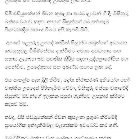
උපදෙස් සහ විශේෂඥ උපදෙස් ලබා දෙයි.
ඩීපී එඩියුකේෂන් ජීවන කුසලතා පාඨමාලාවන් හි දී, විසිතුරු
මත්ස්‍ය වගාව සඳහා අපගේ සිසුන්ගේ ගමනේ සෑම
පියවරකදීම සහාය වීමට අපි කැපවී සිටී.
අපගේ පළපුරුදු උපදේශකයින් සිසුන්ට ඔවුන්ගේ අධ්‍යයන
කටයුතුවල විශිෂ්ටත්වය දැක්වීමට අවශ්‍ය අවධානය සහ
සහාය ලැබෙන බව සහතික කිරීම සඳහා පුද්ගලාරෝපිත මග
පෙන්වීම, උපදේශනය සහ අඛණ්ඩ සහාය ලබා දේ.
එය සංකල්ප පැහැදිලි කිරීම, දෝශ නිරාකරණ අභියෝග හෝ
වෘත්තීය උපදෙස් පිරිනැමීම වේවා, විසිතුරු මත්ස්‍ය වගාවේදී
සිසුන්ට ඔවුන්ගේ ඉලක්ක සපුරා ගැනීමට උපකාර කිරීමට
කැපවී සිටී.
තවද, ඩීපී එඩියුකේෂන් ජීවන කුසලතා ප්‍රගුණ කිරීමේදී
ප්‍රායෝගික අත්දැකීම්වල වැදගත්කම අවබෝධ කර ගනී.
ඔබ විසිතුරු මත්ස්‍ය වගා ලෝකය ගවේෂණය කරන