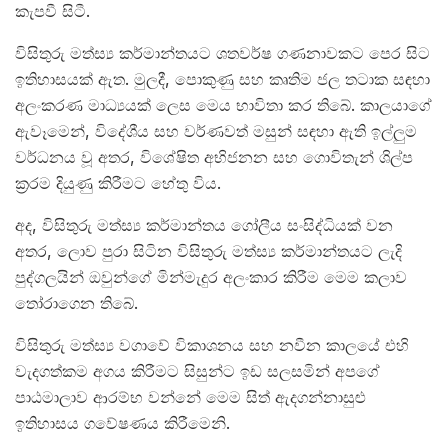
කැපවී සිටී.
විසිතුරු මත්ස්‍ය කර්මාන්තයට ශතවර්ෂ ගණනාවකට පෙර සිට
ඉතිහාසයක් ඇත. මුලදී, පොකුණු සහ කෘතිම ජල තටාක සඳහා
අලංකරණ මාධ්‍යයක් ලෙස මෙය භාවිතා කර තිබේ. කාලයාගේ
ඇවෑමෙන්, විදේශීය සහ වර්ණවත් මසුන් සඳහා ඇති ඉල්ලුම
වර්ධනය වූ අතර, විශේෂිත අභිජනන සහ ගොවිතැන් ශිල්ප
ක්‍රරම දියුණු කිරීමට හේතු විය.
අද, විසිතුරු මත්ස්‍ය කර්මාන්තය ගෝලීය සංසිද්ධියක් වන
අතර, ලොව පුරා සිටින විසිතුරු මත්ස්‍ය කර්මාන්තයට ලැදි
පුද්ගලයින් ඔවුන්ගේ මින්මැදුර අලංකාර කිරීම මෙම කලාව
තෝරාගෙන තිබේ.
විසිතුරු මත්ස්‍ය වගාවේ විකාශනය සහ නවීන කාලයේ එහි
වැදගත්කම අගය කිරීමට සිසුන්ට ඉඩ සලසමින් අපගේ
පාඨමාලාව ආරම්භ වන්නේ මෙම සිත් ඇදගන්නාසුළු
ඉතිහාසය ගවේෂණය කිරීමෙනි.