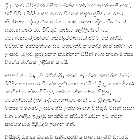
ශ්‍රී ලංකාව විචිත්‍රවත් විසිතුරු මත්ස්‍ය කර්මාන්තයක් ඇති අතර,
එහි විවිධ මිරිදිය සහ සාගර විශේෂ සඳහා ප්‍රසිද්ධය. රටේ
නිවර්තන දේශගුණය මත්ස්‍ය වගාව සඳහා කදිම පරිසරයක්
සපයන අතර එය විසිතුරු මත්ස්‍ය ලෝලීන්ගේ සහ
අපනයනකරුවන්ගේ කේන්ද්‍රස්ථානයක් බවට පත් කරයි.
විචිත්‍රවත් ගප්පියන්ගේ සිට තේජාන්විත කෝයි කාප් දක්වා, ශ්‍රී
ලංකාව ලොව පුරා එකතු කරන්නන් විසින් ආශා කරන මත්ස්‍ය
විශේෂ රාශියක් ඉදිරිපත් කරයි.
අපගේ පාඨමාලාව මගින් ශ්‍රී ලංකාව තුළ වගා කෙරෙන විවිධ
මිරිදිය සහ සාගර විශේෂ ප්‍රදර්ශනය කරමින් ශ්‍රී ලංකාවේ දියුණු
වෙමින් පවතින විසිතුරු මත්ස්‍ය කර්මාන්තය පිළිබඳ
අවබෝධයක් ලබා දේ. සහභාගිවන්නන් හට ශ්‍රී ලංකාවේ
මත්ස්‍ය විශේෂවල සුවිශේෂී ලක්ෂණ සහ විසිතුරු මසුන් සඳහා
වන ගෝලීය ඉල්ලුම තෘප්තිමත් කිරීමේදී ඔවුන් ඉටු කරන
කාර්යභාරය පිළිබඳව ඉගෙන ගනී.
විසිතුරු මත්ස්‍ය වගාවේ සාර්ථකත්වය සඳහා ජලජීවී වගාවේ