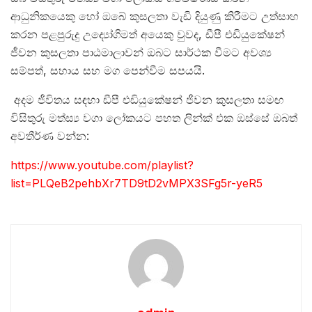
ආධුනිකයෙකු හෝ ඔබේ කුසලතා වැඩි දියුණු කිරීමට උත්සාහ
කරන පළපුරුදු උද්‍යෝගිමත් අයෙකු වුවද, ඩීපී එඩියුකේෂන්
ජීවන කුසලතා පාඨමාලාවන් ඔබට සාර්ථක වීමට අවශ්‍ය
සම්පත්, සහාය සහ මග පෙන්වීම සපයයි.
අදම ජීවිතය සඳහා ඩීපී එඩියුකේෂන් ජීවන කුසලතා සමඟ
විසිතුරු මත්ස්‍ය වගා ලෝකයට පහත ලින්ක් එක ඔස්සේ ඔබත්
අවතීර්ණ වන්න:
https://www.youtube.com/playlist?
list=PLQeB2pehbXr7TD9tD2vMPX3SFg5r-yeR5