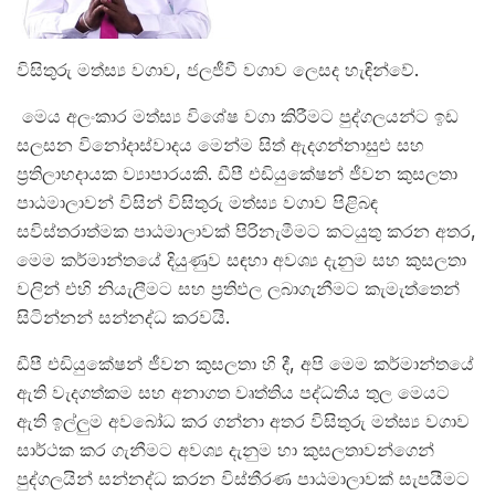
විසිතුරු මත්ස්‍ය වගාව, ජලජීවී වගාව ලෙසද හැඳින්වේ.
මෙය අලංකාර මත්ස්‍ය විශේෂ වගා කිරීමට පුද්ගලයන්ට ඉඩ
සලසන විනෝදාස්වාදය මෙන්ම සිත් ඇදගන්නාසුළු සහ
ප්‍රතිලාභදායක ව්‍යාපාරයකි. ඩීපී එඩියුකේෂන් ජීවන කුසලතා
පාඨමාලාවන් විසින් විසිතුරු මත්ස්‍ය වගාව පිළිබඳ
සවිස්තරාත්මක පාඨමාලාවක් පිරිනැමීමට කටයුතු කරන අතර,
මෙම කර්මාන්තයේ දියුණුව සඳහා අවශ්‍ය දැනුම සහ කුසලතා
වලින් එහි නියැලීමට සහ ප්‍රතිඵල ලබාගැනීමට කැමැත්තෙන්
සිටින්නන් සන්නද්ධ කරවයි.
ඩීපී එඩියුකේෂන් ජීවන කුසලතා හි දී, අපි මෙම කර්මාන්තයේ
ඇති වැදගත්කම සහ අනාගත වෘත්තිය පද්ධතිය තුල මෙයට
ඇති ඉල්ලුම අවබෝධ කර ගන්නා අතර විසිතුරු මත්ස්‍ය වගාව
සාර්ථක කර ගැනීමට අවශ්‍ය දැනුම හා කුසලතාවන්ගෙන්
පුද්ගලයින් සන්නද්ධ කරන විස්තීරණ පාඨමාලාවක් සැපයීමට