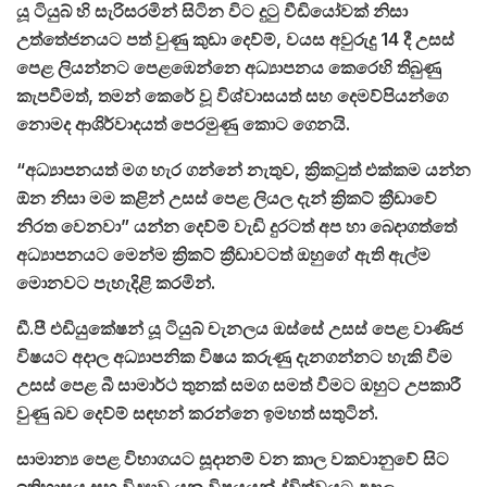
යූ ටියුබ් හි සැරිසරමින් සිටින විට දුටු වීඩියෝවක් නිසා
උත්තේජනයට පත් වුණු කුඩා දෙව්ම්, වයස අවුරුදු 14 දී උසස්
පෙළ ලියන්නට පෙළඹෙන්නෙ අධ්‍යාපනය කෙරෙහි තිබුණු
කැපවීමත්, තමන් කෙරේ වූ විශ්වාසයත් සහ දෙමව්පියන්ගෙ
නොමද ආශිර්වාදයත් පෙරමුණු කොට ගෙනයි.
“අධ්‍යාපනයත් මග හැර ගන්නේ නැතුව, ක්‍රිකටුත් එක්කම යන්න
ඕන නිසා මම කළින් උසස් පෙළ ලියල දැන් ක්‍රිකට් ක්‍රීඩාවේ
නිරත වෙනවා” යන්න දෙව්ම් වැඩි දුරටත් අප හා බෙදාගත්තේ
අධ්‍යාපනයට මෙන්ම ක්‍රිකට් ක්‍රීඩාවටත් ඔහුගේ ඇති ඇල්ම
මොනවට පැහැදිළි කරමින්.
ඩී.පී එඩියුකේෂන් යූ ටියුබ් චැනලය ඔස්සේ උසස් පෙළ වාණිජ
විෂයට අදාල අධ්‍යාපනික විෂය කරුණු දැනගන්නට හැකි වීම
උසස් පෙළ බී සාමාර්
ථ
තුනක් සමග සමත් වීමට ඔහුට උපකාරී
වුණු බව දෙව්ම් සඳහන් කරන්නෙ ඉමහත් සතුටින්.
සාමාන්‍ය පෙළ විභාගයට සූදානම් වන කාල වකවානුවේ සිට