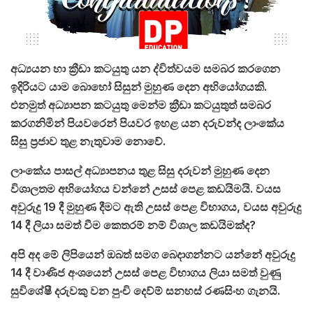
අධ්‍යයන හා ක්‍රීඩා
කටයුතු යන ද්විත්වයම සමබර කරගෙන
ඉදිරියට යාම බොහෝ සිසුන් මුහුණ දෙන අභියෝගයකි.
එනමුත් අධ්‍යාපන කටයුතු මෙන්ම ක්‍රීඩා කටයුතුත් සමබර
කරගනිමින් පියවරෙන් පියවර ඉහළ යන දරුවන්ද ලාංකේය
සිසු ප්‍රජාව තුළ නැතුවාම නොවේ.
ලාංකේය පාසල් අධ්‍යාපනය තුළ සිසු දරුවන් මුහුණ දෙන
විශාලතම අභියෝගය වන්නේ උසස් පෙළ කඩයිමයි. වයස
අවුරුදු 19 දී මුහුණ දීමට ඇති උසස් පෙළ විභාගය, වයස අවුරුදු
14 දී ලියා සමත් වීම කෙතරම් නම් විශාල කඩයිමක්ද?
අපි අද මේ ලිපියෙන් ඔබත් සමග බෙදාගන්නට යන්නේ අවුරුදු
14 දී වාණිජ අංශයෙන් උසස් පෙළ විභාගය ලියා සමත් වුණු
සුවිශේෂී දරුවකු වන පුංචි දෙව්ම් සනහස් රණසිංහ ගැනයි.