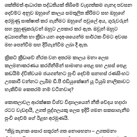
ශක්තිමත් ආධාරක පද්ධතියක් තිබීමේ වැදගත්කම ගැනද පවසන
දෙව්ම්ට අනුව ඔහුගේ කාලය සමතුලිත කිරීමට සහ ඔහුගේ
අරමුණු සාක්ෂාත් කර ගැනීමට ඔහුගේ පවුලේ අය, ගුරුවරුන්
සහ පුහුණුකරුවන් ඔහුට උපකාර කර ඇත. ඔවුන් ඔහුට
අධ්‍යාපනික හා ක්‍රීඩා යන දෙඅංශයෙන්ම සාර්ථක වීමට අවශ්‍ය
මඟ පෙන්වීම සහ දිරිගැන්වීම ලබා දී ඇත.
ක්‍රිකට් ක්‍රීඩාවේ නිරත වන අතරම කාලය මනා ලෙස
කලමනාකරණය කරගිනිමින් සාමාන්‍ය පෙළ සහ උසස් පෙළ
කඩයිම් ද්විත්වයම ජයගන්නට පුංචි දෙව්ම් සනහස් රණසිංහට
උපකාරී වන්නට ලැබීම ඩී.පී එඩියුකේෂන් යූ ටියුබ් නාලිකාවට
හැකිවීම කෙතරම් නම් වටිනවාද?
කොතලාවල ආරක්ෂක විශ්ව විද්‍යාලයෙන් නීති වේදය හදාරා
රටට වැඩදායී, උගත් පුද්ගලයකු ලෙස ඉදිරි ගමන සකසාගැනීම
පුංචි දෙව්ම් ගේ ඊළඟ අරමුණයි.
“තිබූ තැනක සොර සතුරන් ගත නොහෙනා – උගතමනා