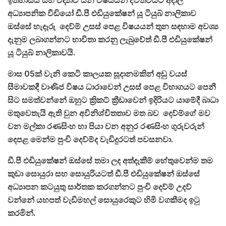
ඉතිහාසය සහ විද්‍යාව යන විෂයයන් ද්විත්වයට අදාල
අධ්‍යාපනික වීඩියෝ ඩී.පී එඩියුකේෂන් යූ ටියුබ් නාලිකාව
ඔස්සේ හැදෑරු දෙව්ම් උසස් පෙළ විෂයයන් තුන සඳහාම අවශ්‍ය
දැනුම ලබාගන්නට භාවිතා කරනු ලැබුවේත් ඩී.පී එඩියුකේෂන්
යූ ටියුබ් නාලිකාවයි.
මාස 05ක් වැනි කෙටි කාලයක සූදානමකින් අඩු වයස්
සීමාවකදී වාණිජ විෂය ධාරාවෙන් උසස් පෙළ විභාගයට පෙනී
සිට සමත්වන්නේ ඔහුට ක්‍රිකට් ක්‍රීඩාවෙන් ඉදිරියට යාමේදී බාධා
මතුවෙතැයි ඇති වුන අවිනිශ්චිතතාව මත බව දෙව්ම්ගේ මව
වන මල්කා රණසිංහ හා පියා වන අනුර රණසිංහ ගුරුවරුන්
දෙපළ මෙන්ම පුංචි දෙව්ම්ද වැඩිදුරටත් පවසනවා.
ඩී.පී එඩියුකේෂන් ඔස්සේ තමා ලද අත්දැකීම් හේතුවෙන්ම තම
කුඩා සොයුරා සහ සොයුරියටත් ඩී.පී එඩියුකේෂන් ඔස්සේ
අධ්‍යාපන කටයුතු සාර්තක කරගන්නට පුංචි දෙව්ම් උදව්
වන්නේ යහපත් වැඩිමහල් සොයුරෙකුට හිමි වගකීමද ඉටු
කරමින්.