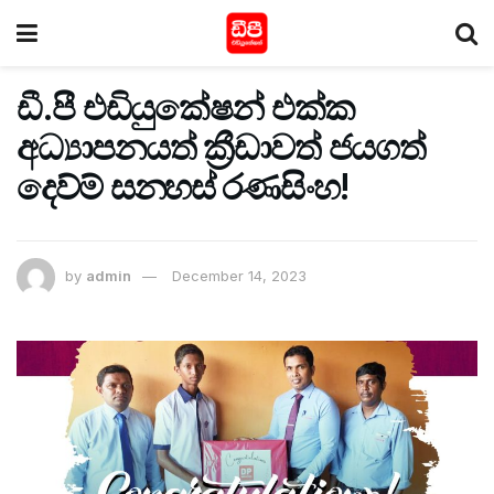
ඩී.පී එඩියුකේෂන් එක්ක
අධ්‍යාපනයත් ක්‍රීඩාවත් ජයගත්
දෙව්ම් සනහස් රණසිංහ!
by
admin
December 14, 2023