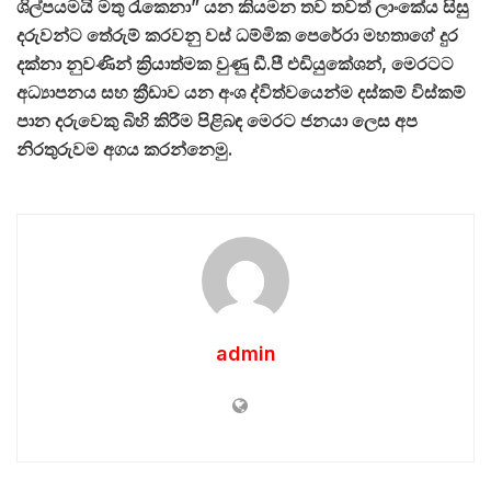
ශිල්පයමයි මතු රැකෙනා” යන කියමන තව තවත් ලාංකේය සිසු
දරුවන්ට තේරුම් කරවනු වස් ධම්මික පෙරේරා මහතාගේ දුර
දක්නා නුවණින් ක්‍රියාත්මක වුණු ඩී.පී එඩියුකේශන්, මෙරටට
අධ්‍යාපනය සහ ක්‍රීඩාව යන අංශ ද්විත්වයෙන්ම දස්කම් විස්කම්
පාන දරුවෙකු බිහි කිරීම පිළිබඳ මෙරට ජනයා ලෙස අප
නිරතුරුවම අගය කරන්නෙමු.
admin