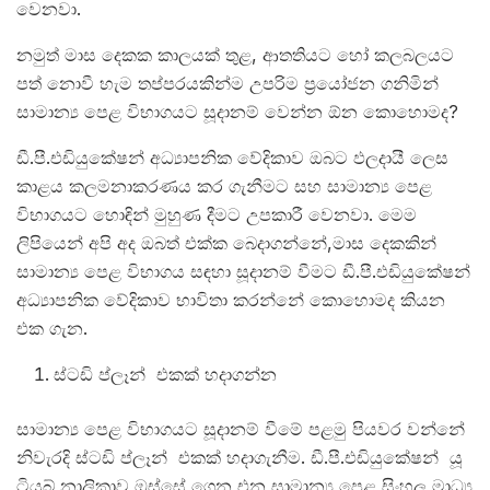
වෙනවා.
නමුත් මාස දෙකක කාලයක් තුළ, ආතතියට හෝ කලබලයට
පත් නොවී හැම තප්පරයකින්ම උපරිම ප්‍රයෝජන ගනිමින්
සාමාන්‍ය පෙළ විභාගයට සූදානම් වෙන්න ඕන කොහොමද?
ඩී.පී.එඩියුකේෂන් අධ්‍යාපනික වේදිකාව ඔබට ඵලදායී ලෙස
කාළය කලමනාකරණය කර ගැනීමට සහ සාමාන්‍ය පෙළ
විභාගයට හොඳින් මුහුණ දීමට උපකාරී වෙනවා. මෙම
ලිපියෙන් අපි අද ඔබත් එක්ක බෙදාගන්නේ,මාස දෙකකින්
සාමාන්‍ය පෙළ විභාගය සඳහා සූදානම් වීමට ඩී.පී.එඩියුකේෂන්
අධ්‍යාපනික වේදිකාව භාවිතා කරන්නේ කොහොමද කියන
එක ගැන.
ස්ටඩි ප්ලෑන් එකක් හදාගන්න
සාමාන්‍ය පෙළ විභාගයට සූදානම් වීමේ පළමු පියවර වන්නේ
නිවැරදි ස්ටඩි ප්ලෑන් එකක් හදාගැනීම. ඩී.පී.එඩියුකේෂන් යූ
ටියුබ් නාලිකාව ඔස්සේ ගෙන එන සාමාන්‍ය පෙළ සිංහල මාධ්‍ය