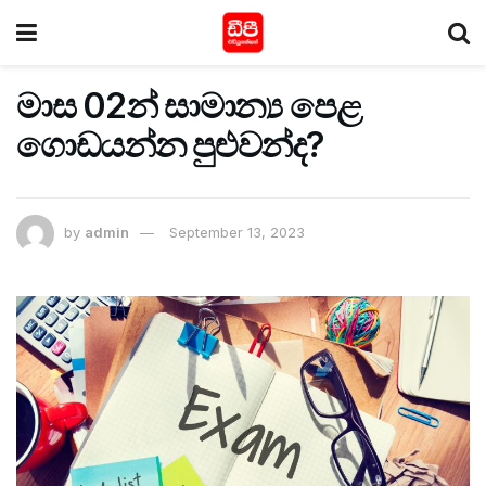
මාස 02න් සාමාන්‍ය පෙළ
ගොඩයන්න පුළුවන්ද?
by
admin
September 13, 2023