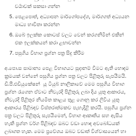
චර්‍යාවක් සකසා ගන්න
පෙළපොත්, අධ්‍යාපන මාර්ගෝපදේශ, මාර්ගගත් අධ්‍යයන
මාධ්‍ය භාවිතා කරන්න
ඔබේ ඉලක්ක කොටස් වලට වෙන් කරගනිමින් එකින්
එක ඉලක්කයන් කරා ළඟාවන්න
පසුගිය විභාග ප්‍රශ්න පත්‍ර සිදු කිරීම
අ.පො.ස සාමාන්‍ය පෙළ විභාගයට සූදානම් වීමට ඇති හොඳම
ක්‍රමයක් වන්නේ පසුගිය ප්‍රශ්න පත්‍ර වලට පිළිතුරු සැපයීමයි.
ඩී.පී.එඩියුකේෂන් යූ ටියුබ් නාලිකාවේ මෙම පසුගිය විභාග
ප්‍රශ්න රැගෙන ඒවාට නිවැරදි පිළිතුරු ලබා දිය යුතු ආකාරය,
නිවැරදි පිළිතුර නියමිත කාළය තුළ ගොනු කර ලිවිය යුතු
ආකාරය පිළිබඳව විස්තරාත්මකව පැහැදිළි කරයි. පසුගිය ප්‍රශ්න
පත්‍ර වලට පිළිතුරු සැපයීමෙන්, විභාග ආකෘතිය සහ ඇසිය
හැකි ප්‍රශ්න වර්ග පිළිබඳව ඔබට වඩා හොඳ අවබෝධයක්
ලබාගත හැක. මෙම ප්‍රවේශය ඔබට වඩාත් විශ්වාසයෙන් හා