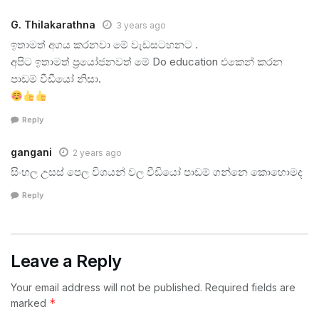
G. Thilakarathna
3 years ago
ඉතාමත් අගය කරනවා මේ වැඩසටහනට .
අපිට ඉතාමත් ප්‍රයෝජනවත් මේ Do education එකෙන් කරන
පාඩම් වීඩීයෝ නිසා.
Reply
gangani
2 years ago
සිංහල උසස් පෙල විශයන් වල වීඩියෝ පාඩම් ගන්නෙ කොහොමද
Reply
Leave a Reply
Your email address will not be published.
Required fields are
*
marked