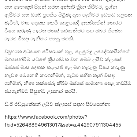
සහ අනෙකුත් සිසුන් සමඟ අන්තර් ක්‍රියා කිරීමට, ප්‍රශ්න
ඇසීමට සහ ඔබේ ප්‍රගතිය පිළිබඳ දැන ගැනීමට ඉඩකඩ සලසන
බැවින්, මාස දෙකක කෙටි කාළයකදී ආතතියකින් තොරව
විෂය කරුණු නැවත මතක් කරගැනීමට සහ ඔබට තිබෙන
ගැටළු විසඳා ගැනීමට පහසු මගකි.
ව්‍යුහගත අධ්‍යයන පරිසරයක් තුළ, පළපුරුදු උපදේශකයින්ගේ
මගපෙන්වීම යටතේ ක්‍රියාත්මක වන මෙම ලයිව් ක්ලාසස්
ඔස්සේ මාස දෙකක කාළයජ් තුළ මග හැරුණු විෂය කරුණු
නැවත මෙනෙහි කරගනිමින්, ගැටළු සහිත තැන් විසඳා
ගනිමින්, නිත්‍ය තක්සේරු කිරීම් ඔස්සේ සාමාන්‍ය පෙළ කඩයිම
ජයගැනීමට සිසුන්ට උපකාර කරයි.
ඩී.පී එඩියුකේෂන් ලයිව් ක්ලාසස් සඳහා පිවිසෙන්න:
https://www.facebook.com/photo/?
fbid=526488949613017&set=a.442907911304455