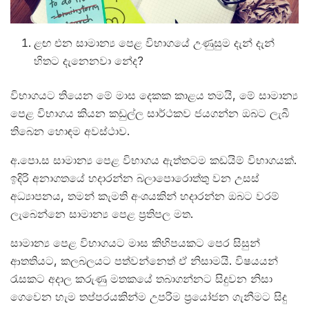
ළඟ එන සාමාන්‍ය පෙළ විභාගයේ උණුසුම දැන් දැන්
හිතට දැනෙනවා නේද?
විභාගයට තියෙන මේ මාස දෙකක කාළය තමයි, මේ සාමාන්‍ය
පෙළ විභාගය කියන කඩුල්ල සාර්ථකව ජයගන්න ඔබට ලැබී
තිබෙන හොඳම අවස්ථාව.
අ.පො.ස සාමාන්‍ය පෙළ විභාගය ඇත්තටම කඩයිම් විභාගයක්.
ඉදිරි අනාගතයේ හදාරන්න බලාපොරොත්තු වන උසස්
අධ්‍යාපනය, තමන් කැමති අංශයකින් හදාරන්න ඔබට වරම්
ලැබෙන්නෙ සාමාන්‍ය පෙළ ප්‍රතිපල මත.
සාමාන්‍ය පෙළ විභාගයට මාස කිහිපයකට පෙර සිසුන්
ආතතියට, කලබලයට පත්වන්නෙත් ඒ නිසාමයි. විෂයයන්
රැසකට අදාල කරුණු මතකයේ තබාගන්නට සිදුවන නිසා
ගෙවෙන හැම තප්පරයකින්ම උපරිම ප්‍රයෝජන ගැනීමට සිදු