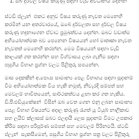
ඔබ දුර්වල විෂය කරුණු සඳහා වැඩි අවධානය දෙන්න
ස්ටඩි ප්ලෑන් එකට අනුව විෂය කරුණු නැවත මෙනෙහි
කරමින් යන අතරවාරයේ, ඔබේ දුර්වලතා සහ දුර්වල විෂය
කරුණු හඳුනාගෙන ඒවාට ප්‍රමුඛත්වය දෙන්න. ඔබට වඩාත්ම
අභියෝගාත්මක බව පෙනෙන විෂයයන් හෝ මාතෘකා නැවත
නැවතත් මෙනෙහි කරන්න. මෙම විෂයයන් සඳහා වැඩි
කාලයක් ගත කරන්න සහ විශ්වාසය ලබා ගැනීම සඳහා
පසුගිය විභාග ප්‍රශ්න වලට පිළිතුරු සපයන්න.
මාස දෙකකින් අ.පො.ස සාමාන්‍ය පෙළ විභාගය සඳහා සූදානම්
වීම අභියෝගාත්මක විය හැකි නමුත්, නිවැරදි සම්පත් සහ
මෙවලම් භාවිතයෙන්, සාර්ථකත්වය ළඟා කර ගත හැකිය.
ඩී.පී.එඩියුකේෂන් විසින් ඔබ වෙත ගෙන එනු ලබන සාමාන්‍ය
පෙළ විභාග විෂයන්ට අදාල කරුණු රැගත් යූ ටියුබ් නාලිකාව
සහ ලයිව් ක්ලාසස් ඔබට ඵලදායී ලෙස සූදානම් වීමට උපකාර
කිරීම සඳහා පරිපූර්ණ සම්පත් සහ මෙවලම් පිරිනමයි. ස්ටඩි
ප්ලෑන් සැකසීමෙන්, පසුගිය විභාග ප්‍රශ්න පත්‍ර වලට පිළිතුරු