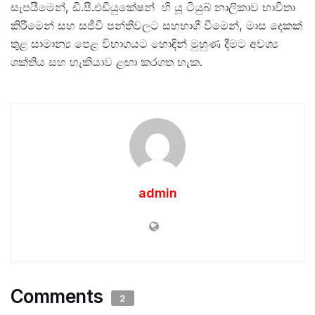
සැපයීමෙන්, ඩී.පී.එඩියුකේෂන් හි යූ ටියුබ් නාලිකාව භාවිතා
කිරීමෙන් සහ සජීවී පන්තිවලට සහභාගී වීමෙන්, මාස දෙකක්
තුළ සාමාන්‍ය පෙළ විභාගයට හොඳින් මුහුණ දීමට අවශ්‍ය
ශක්තිය සහ හැකියාව ළඟා කරගත හැක.
admin
Comments
2