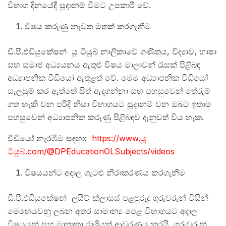
විභාග දිනයේදී සූදානම් වීමට උපකාරී වේ.
විෂය කරුණු නැවත මතක් කරගැනීම
ඩී.පී.එඩියුකේෂන් යූ ටියුබ් නාලිකාවේ ගණිතය, විද්‍යාව, භාෂා
සහ සමාජ අධ්‍යයනය ඇතුළු විෂය මාලාවන් රැසක් පිළිබඳ
අධ්‍යාපනික වීඩියෝ ඇතුළත් වේ. මෙම අධ්‍යාපනික වීඩියෝ
සැලසුම් කර ඇත්තේ සිත් ඇදගන්නා සහ පහසුවෙන් තේරුම්
ගත හැකි වන පරිදි නිසා විභාගයට සූදානම් වන ඔබට ඉතාම
පහසුවෙන් අධ්‍යාපනික කරුණු පිළිබඳව දැනුවත් විය හැක.
වීඩියෝ නැරඹීම සඳහා:
https://www.යූ
ටියුබ්.com/@DPEducationOLSubjects/videos
විෂයයන්ට අදාල ගැටළු නිරාකරණය කරගැනීම
ඩී.පී.එඩියුකේෂන් ලයිව් ක්ලාසස් පළපුරුදු ගුරුවරුන් විසින්
මෙහෙයවනු ලබන අතර සාමාන්‍ය පෙළ විභාගයට අදාල
විෂයයන් සහ මාතෘකා රාශියක් ආවරණය කරයි. ගුරුවරුන්