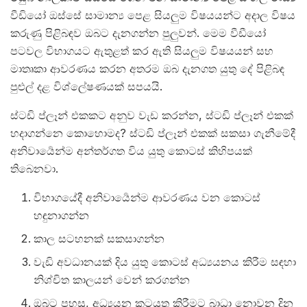
වීඩියෝ ඔස්සේ සාමාන්‍ය පෙළ සියලුම විෂයයන්ට අදාල විෂය
කරුණු පිළිබඳව ඔබට දැනගන්න පුලුවන්. මෙම වීඩීයෝ
පටවල විභාගයට ඇතුළත් කර ඇති සියලුම විෂයයන් සහ
මාතෘකා ආවරණය කරන අතරම ඔබ දැනගත යුතු දේ පිළිබඳ
පුළුල් දළ විශ්ලේෂණයක් සපයයි.
ස්ටඩි ප්ලෑන් එකකට අනුව වැඩ කරන්න, ස්ටඩි ප්ලෑන් එකක්
හදාගන්නෙ කොහොමද? ස්ටඩි ප්ලෑන් එකක් සකසා ගැනීමේදී
අනිවාර්‍යෙන්ම අන්තර්ගත විය යුතු කොටස් කිහිපයක්
තිබෙනවා.
විභාගයේදී අනිවාර්‍යෙන්ම ආවරණය වන කොටස්
හඳුනාගන්න
කාල සටහනක් සකසාගන්න
වැඩි අවධානයක් දිය යුතු කොටස් අධ්‍යයනය කිරීම සඳහා
නිශ්චිත කාලයන් වෙන් කරගන්න
ඔබට පහසු, අධ්‍යයන කටයුතු කිරීමට බාධා නොවන දින