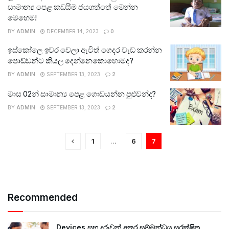
සාමාන්‍ය පෙළ කඩයිම ජයගත්තේ මෙන්න
මෙහෙම!
BY
ADMIN
DECEMBER 14, 2023
0
ඉස්කෝලෙ ඉවර වෙලා ඇවිත් ගෙදර වැඩ කරන්න
පොඩ්ඩන්ට කියල දෙන්නෙකොහොමද?
BY
ADMIN
SEPTEMBER 13, 2023
2
මාස 02න් සාමාන්‍ය පෙළ ගොඩයන්න පුළුවන්ද?
BY
ADMIN
SEPTEMBER 13, 2023
2
1
…
6
7
Recommended
Devices සහ දරුවන් අතර සම්බන්ධය සුරක්ෂිත