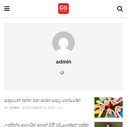
admin
සතුටෙන් ඉන්න ඕන කරන සතුටු හෝමෝන
BY
ADMIN
DECEMBER 14, 2023
1
උපතින්ම ආබාධිත අශාන් ඩීපී එඩියුකේෂන් එක්ක